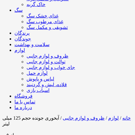
خاک گربه
سگ
غذای خشک سگ
غذای مرطوب سگ
تشویقی و مکمل سگ
پرندگان
جوندگان
سلامت و بهداشت
لوازم
ظروف و لوازم جانبی
توالت و لوازم جانبی
جای خواب و لوازم جانبی
لوازم حمل
لباس و پاپوش
قلاده، لیش و گردنبند
اسباب بازی
فروشگاه
تماس با ما
درباره ما
خانه
/
لوازم
/
ظروف و لوازم جانبی
/ آبخوری جونده حجم 125 میلی
لیتر