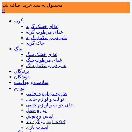
محصول به سبد خرید اضافه شد
0
گربه
غذای خشک گربه
غذای مرطوب گربه
تشویقی و مکمل گربه
خاک گربه
سگ
غذای خشک سگ
غذای مرطوب سگ
تشویقی و مکمل سگ
پرندگان
جوندگان
سلامت و بهداشت
لوازم
ظروف و لوازم جانبی
توالت و لوازم جانبی
جای خواب و لوازم جانبی
لوازم حمل
لباس و پاپوش
قلاده، لیش و گردنبند
اسباب بازی