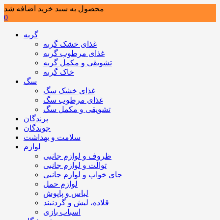
محصول به سبد خرید اضافه شد
0
گربه
غذای خشک گربه
غذای مرطوب گربه
تشویقی و مکمل گربه
خاک گربه
سگ
غذای خشک سگ
غذای مرطوب سگ
تشویقی و مکمل سگ
پرندگان
جوندگان
سلامت و بهداشت
لوازم
ظروف و لوازم جانبی
توالت و لوازم جانبی
جای خواب و لوازم جانبی
لوازم حمل
لباس و پاپوش
قلاده، لیش و گردنبند
اسباب بازی