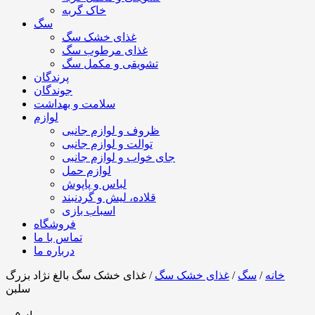
خاک گربه
سگ
غذای خشک سگ
غذای مرطوب سگ
تشویقی و مکمل سگ
پرندگان
جوندگان
سلامت و بهداشت
لوازم
ظروف و لوازم جانبی
توالت و لوازم جانبی
جای خواب و لوازم جانبی
لوازم حمل
لباس و پاپوش
قلاده، لیش و گردنبند
اسباب بازی
فروشگاه
تماس با ما
درباره ما
خانه
/
سگ
/
غذای خشک سگ
/ غذای خشک سگ بالغ نژاد بزرگ
سلبن