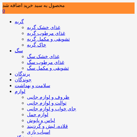
محصول به سبد خرید اضافه شد
0
گربه
غذای خشک گربه
غذای مرطوب گربه
تشویقی و مکمل گربه
خاک گربه
سگ
غذای خشک سگ
غذای مرطوب سگ
تشویقی و مکمل سگ
پرندگان
جوندگان
سلامت و بهداشت
لوازم
ظروف و لوازم جانبی
توالت و لوازم جانبی
جای خواب و لوازم جانبی
لوازم حمل
لباس و پاپوش
قلاده، لیش و گردنبند
اسباب بازی