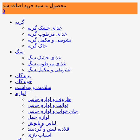
محصول به سبد خرید اضافه شد
0
گربه
غذای خشک گربه
غذای مرطوب گربه
تشویقی و مکمل گربه
خاک گربه
سگ
غذای خشک سگ
غذای مرطوب سگ
تشویقی و مکمل سگ
پرندگان
جوندگان
سلامت و بهداشت
لوازم
ظروف و لوازم جانبی
توالت و لوازم جانبی
جای خواب و لوازم جانبی
لوازم حمل
لباس و پاپوش
قلاده، لیش و گردنبند
اسباب بازی