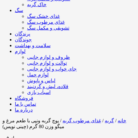
خاک گربه
سگ
غذای خشک سگ
غذای مرطوب سگ
تشویقی و مکمل سگ
پرندگان
جوندگان
سلامت و بهداشت
لوازم
ظروف و لوازم جانبی
توالت و لوازم جانبی
جای خواب و لوازم جانبی
لوازم حمل
لباس و پاپوش
قلاده، لیش و گردنبند
اسباب بازی
فروشگاه
تماس با ما
درباره ما
خانه
/
گربه
/
غذای مرطوب گربه
/ پوچ گربه ونپی با طعم مرغ و
میگو وزن 80 گرم (چینی نویس)